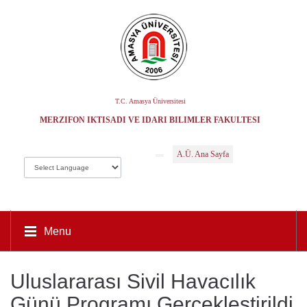
T.C. Amasya Üniversitesi
MERZIFON İKTISADI VE İDARI BILIMLER FAKÜLTESI
A.Ü. Ana Sayfa
Menu
Uluslararası Sivil Havacılık
Günü Programı Gerçekleştirildi