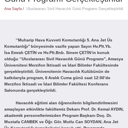
Ana Sayfa /
Uluslararası Sivil Havacılık Günü Programı Gerçekleştirildi
‘’Muharip Hava Kuvveti Komutanlığı 5. Ana Jet Üs
Komutanlığı’’ bünyesinde vazife yapan Sayın Hv.Plt.Yb.
İsa Emrah ÇETİN ve Hv.Plt.Bnb. Sinem ÇETİN‘in konuk
olduğu ‘’Uluslararası Sivil Havacılık Günü Programı’’, Amasya
Üniversitesi Merzifon İktisadi ve İdari Bilimler Fakültesinde
gerçekleştirildi. Üniversitenin Havacılık Kulübünün de
katkılarıyla program, 6 Aralık Cuma günü saat 12:00’de
Merzifon İktisadi ve İdari Bilimler Fakültesi Konferans
Salonunda gerçekleştirildi.
Havacılık eğitimi alan öğrencilerin bilgilendirilmesini
amaçlayan etkinlikte fakültemiz Dekanı Prof. Dr. Kemal AYDIN,
akademik personellerimizden Program Başkanı Doç. Dr.
Mustafa CANBEK ve Öğr. Gör. Mutlu Can SOYDAN; Ana Jet