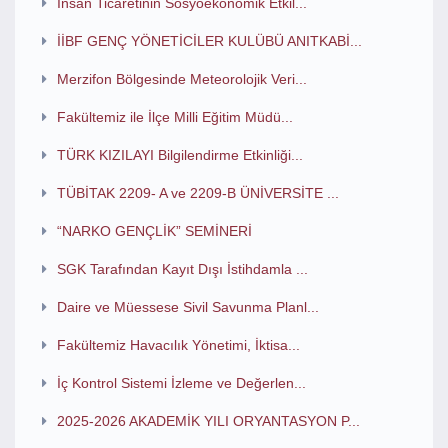
İnsan Ticaretinin Sosyoekonomik Etkil...
İİBF GENÇ YÖNETİCİLER KULÜBÜ ANITKABİ...
Merzifon Bölgesinde Meteorolojik Veri...
Fakültemiz ile İlçe Milli Eğitim Müdü...
TÜRK KIZILAYI Bilgilendirme Etkinliği...
TÜBİTAK 2209- A ve 2209-B ÜNİVERSİTE ...
“NARKO GENÇLİK” SEMİNERİ
SGK Tarafından Kayıt Dışı İstihdamla ...
Daire ve Müessese Sivil Savunma Planl...
Fakültemiz Havacılık Yönetimi, İktisa...
İç Kontrol Sistemi İzleme ve Değerlen...
2025-2026 AKADEMİK YILI ORYANTASYON P...