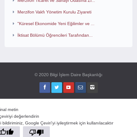
Merzifon Ticaret ve Sanayi Odasına Zi...
Merzifon Vakfı Yönetim Kurulu Ziyareti
"Küresel Ekonomide Yeni Eğilimler ve ...
İktisat Bölümü Öğrencileri Tarafından...
© 2020 Bilgi İşlem Daire Başkanlığı
jinal metin
çeviriyi değerlendirin
 bildiriminiz, Google Çeviri'yi iyileştirmek için kullanılacaktır